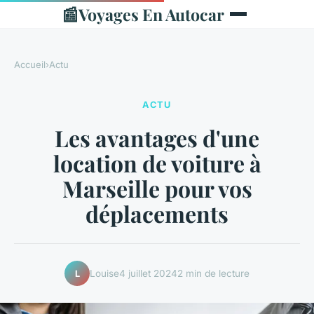
📰
Voyages En Autocar
Accueil
›
Actu
ACTU
Les avantages d'une
location de voiture à
Marseille pour vos
déplacements
Louise
4 juillet 2024
2 min de lecture
L