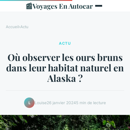
📰
Voyages En Autocar
Accueil
›
Actu
ACTU
Où observer les ours bruns
dans leur habitat naturel en
Alaska ?
Louise
26 janvier 2024
5 min de lecture
L