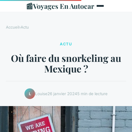
📰
Voyages En Autocar
Accueil
›
Actu
ACTU
Où faire du snorkeling au
Mexique ?
Louise
26 janvier 2024
5 min de lecture
L