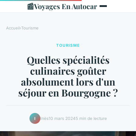
📰
Voyages En Autocar
Accueil
›
Tourisme
TOURISME
Quelles spécialités
culinaires goûter
absolument lors d'un
séjour en Bourgogne ?
Inès
10 mars 2024
5 min de lecture
I