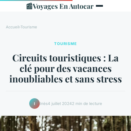
📰
Voyages En Autocar
Accueil
›
Tourisme
TOURISME
Circuits touristiques : La
clé pour des vacances
inoubliables et sans stress
Inès
4 juillet 2024
2 min de lecture
I