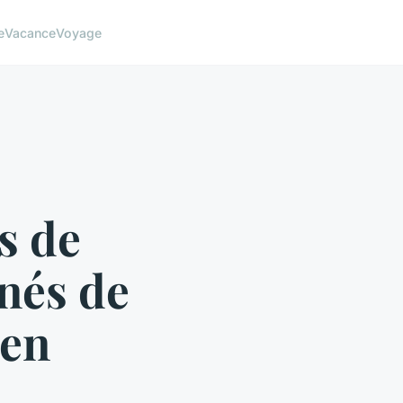
e
Vacance
Voyage
s de
nnés de
 en