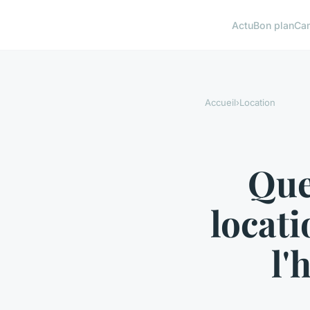
Actu
Bon plan
Ca
Accueil
›
Location
Que
locati
l'