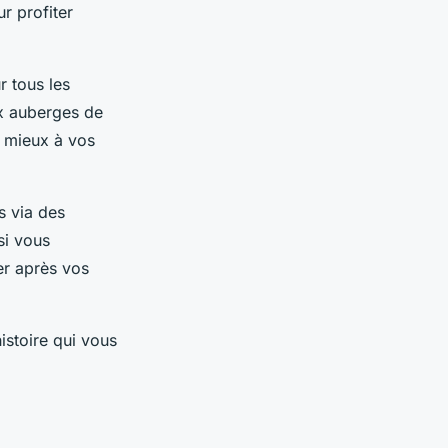
ur profiter
r tous les
ux auberges de
e mieux à vos
s via des
si vous
er après vos
histoire qui vous