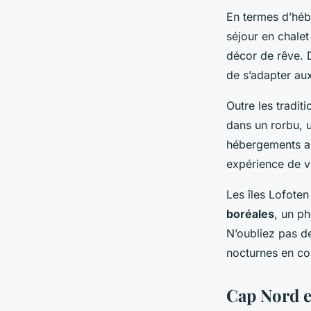
En termes d’héb
séjour en chale
décor de rêve. 
de s’adapter au
Outre les tradit
dans un rorbu, 
hébergements aut
expérience de v
Les îles Lofoten
boréales
, un p
N’oubliez pas de
nocturnes en c
Cap Nord e