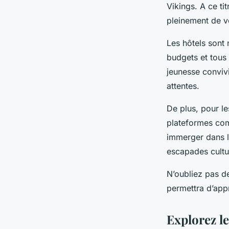
Vikings. A ce ti
pleinement de vo
Les hôtels sont 
budgets et tous 
jeunesse conviv
attentes.
De plus, pour le
plateformes com
immerger dans l
escapades cultur
N’oubliez pas de
permettra d’appr
Explorez l