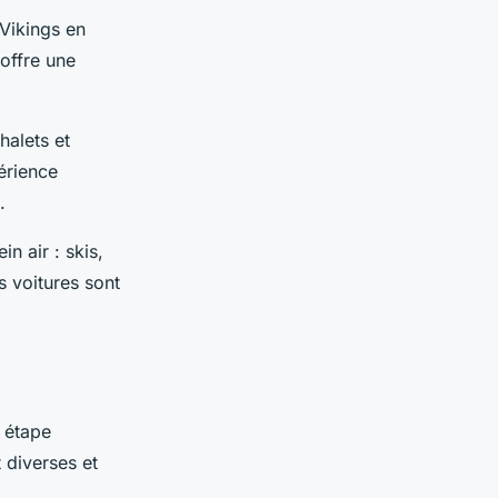
 Vikings en
 offre une
halets et
érience
.
n air : skis,
s voitures sont
e étape
 diverses et