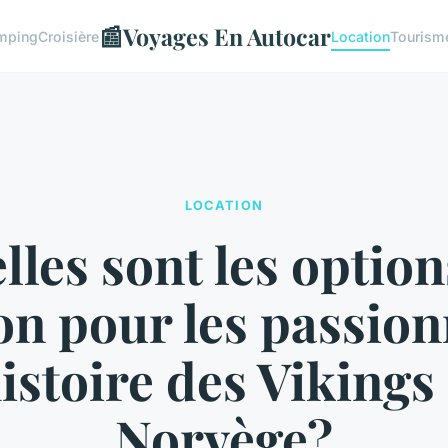
📰
Voyages En Autocar
mping
Croisière
Location
Tourism
LOCATION
lles sont les option
on pour les passio
histoire des Vikings
Norvège?