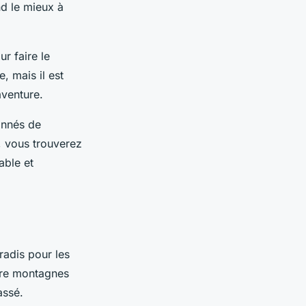
nd le mieux à
r faire le
, mais il est
aventure.
onnés de
r, vous trouverez
able et
radis pour les
ntre montagnes
assé.