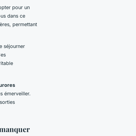
opter pour un
ous dans ce
ères, permettant
e séjourner
Ces
itable
urores
 émerveiller.
sorties
s manquer