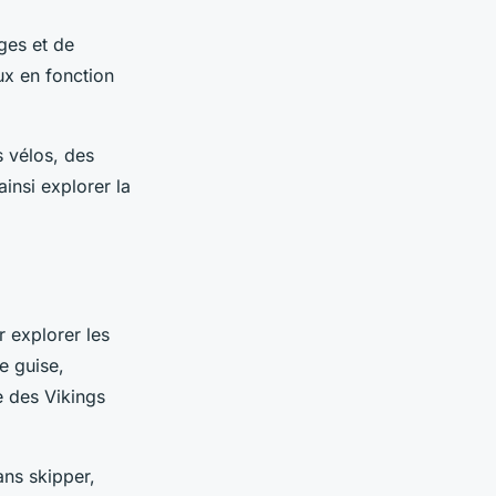
ges et de
ux en fonction
s vélos, des
insi explorer la
 explorer les
e guise,
e des Vikings
ans skipper,