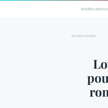
Actu
Bon plan
Ca
Accueil
›
Location
Lo
pou
rom