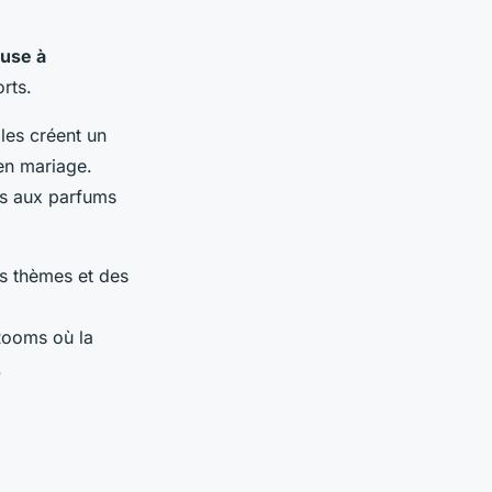
use à
rts.
les créent un
n mariage.
es aux parfums
es thèmes et des
Rooms où la
.