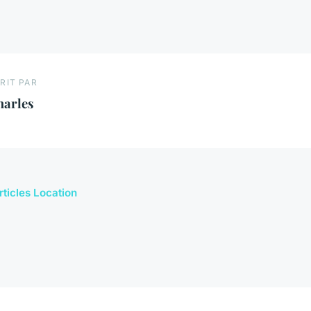
RIT PAR
harles
rticles Location