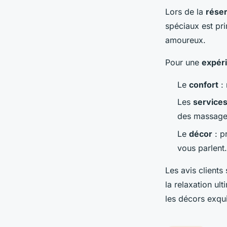
Lors de la
réser
spéciaux est pri
amoureux.
Pour une
expér
Le
confort
: 
Les
services
des massages
Le
décor
: p
vous parlent.
Les avis clients
la relaxation u
les décors exqui