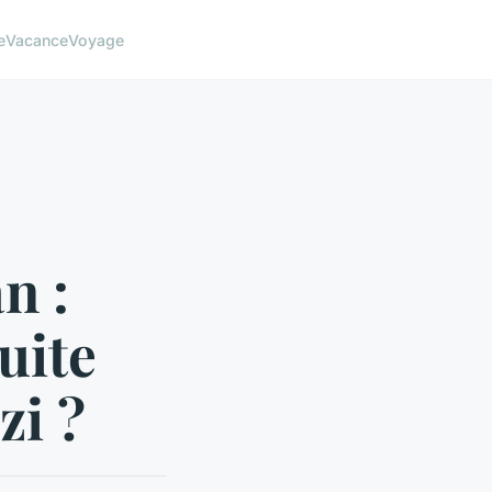
e
Vacance
Voyage
n :
uite
zi ?