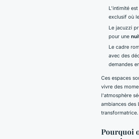
L'intimité es
exclusif où l
Le jacuzzi pr
pour une
nui
Le cadre rom
avec des déc
demandes en 
Ces espaces son
vivre des momen
l'atmosphère séd
ambiances des 
transformatrice.
Pourquoi o