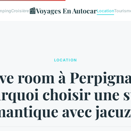
📰
Voyages En Autocar
mping
Croisière
Location
Tourism
LOCATION
ve room à Perpigna
rquoi choisir une s
antique avec jacuz