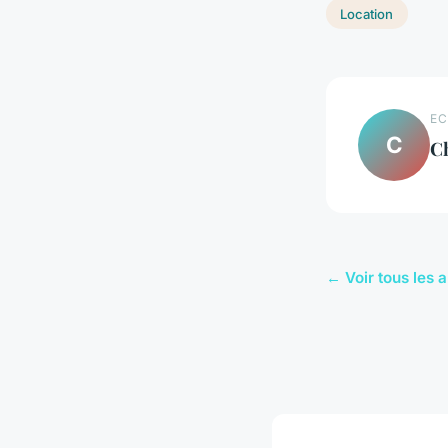
Location
EC
C
C
← Voir tous les a