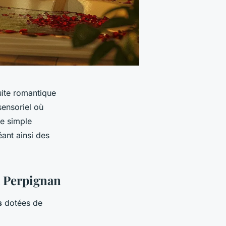
uite romantique
sensoriel où
ne simple
ant ainsi des
à Perpignan
s
dotées de