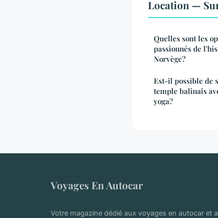
Location — Sur
Quelles sont les op
passionnés de l'his
Norvège?
Est-il possible de
temple balinais av
yoga?
Voyages En Autocar
Votre magazine dédié aux voyages en autocar et 