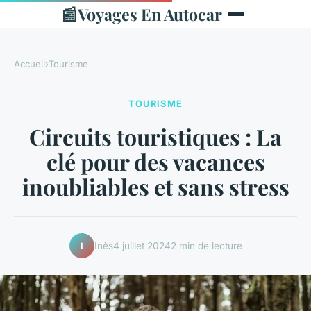
📰
Voyages En Autocar
Accueil
›
Tourisme
TOURISME
Circuits touristiques : La
clé pour des vacances
inoubliables et sans stress
Inès
4 juillet 2024
2 min de lecture
I